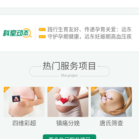
践行生育友好、传递孕育关爱：远东
HOT
暖心助力“孕产育奇妙嘉年华”
守护孕期健康，远东妊娠期高血压疾
HOT
病门诊 “显身手”
早产流产防治门诊 | 守护生命美好，让
HOT
生育更友好
任利容博士加入我院产科团队，实力
HOT
护航远东孕妈！
如果孕产妇出现了发热、干咳等症
HOT
热门服务项目
状，该怎么办？
孕妇吃圣女果的好处有什么?
HOT
Hot project
四维彩超
镇痛分娩
唐氏筛查