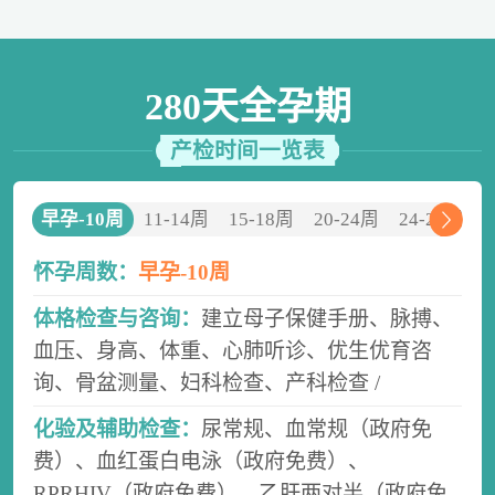
280天全孕期
产检时间一览表
0周
早孕-10周
11-14周
15-18周
20-24周
24-28周
2
怀孕周数：
早孕-10周
体格检查与咨询：
建立母子保健手册、脉搏、
血压、身高、体重、心肺听诊、优生优育咨
询、骨盆测量、妇科检查、产科检查 /
化验及辅助检查：
尿常规、血常规（政府免
费）、血红蛋白电泳（政府免费）、
RPRHIV（政府免费）、乙肝两对半（政府免