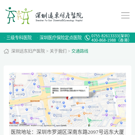
·
三级专科医院
·
深圳医疗保险定点医院
深圳远东妇产医院
>
关于我们
>
交通路线
医院地址：深圳市罗湖区深南东路2097号远东大厦