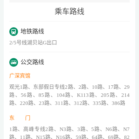
乘车路线
地铁路线
2/5号线湖贝站G出口
公交路线
广深宾馆
观光1路、东部假日专线2路、2路、10路、17路、29
路、56路、85路、104路、K113路、205路、214
路、220路、23路、311路、312路、335路、386路
东 门
1路、高峰专线2路、N3路、3路、5路、N6路、N7
路、11路、N15路、N16路、59路、64路、69路、82