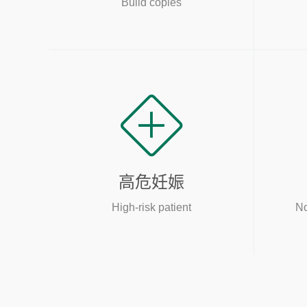
Build copies
高危妊娠
High-risk patient
No