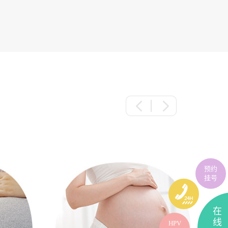
预约
挂号
在
线
HPV