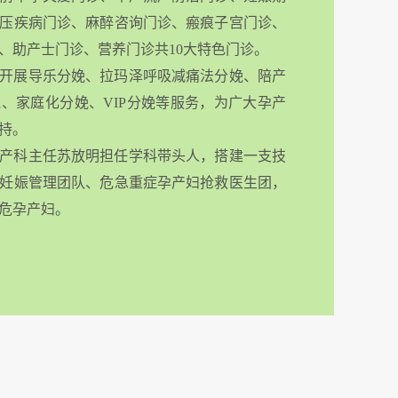
压疾病门诊、麻醉咨询门诊、瘢痕子宫门诊、
、助产士门诊、营养门诊共10大特色门诊。
开展导乐分娩、拉玛泽呼吸减痛法分娩、陪产
、家庭化分娩、VIP分娩等服务，为广大孕产
持。
产科主任苏放明担任学科带头人，搭建一支技
妊娠管理团队、危急重症孕产妇抢救医生团，
危孕产妇。