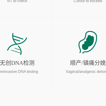
NT to check
Colour to exceed
无创DNA检测
顺产/镇痛分娩
ninvasive DNA testing
Vaginal/analgesic deliv