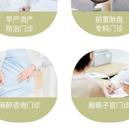
早产流产
前置胎盘
防治门诊
专科门诊
麻醉咨询门诊
瘢痕子宫门