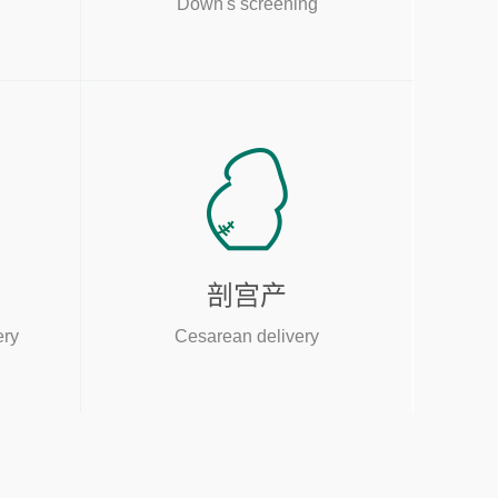
Down's screening
剖宫产
ery
Cesarean delivery