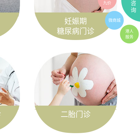
九价
咨
询
妊娠期
微商城
糖尿病门诊
港人
服务
诊
二胎门诊