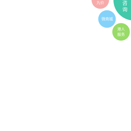
九价
咨
询
微商城
港人
服务