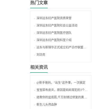
热门文章
深圳远东妇产医院资质荣誉
深圳远东妇产医院社会公益活动
深圳远东妇产医院医疗团队
深圳远东妇产医院科室介绍
远东与新锦华正式成立妇产诊疗联盟｜共筑生育友好模式落地
刘功亮
相关资讯
@新手爸妈，“出生“这件事，一次搞定
宝宝尿布皮炎，原因是妈妈常犯的3个育儿小误区，你做对了吗?
拯救你的盆底肌,千万别错过修复的黄金期!
新生儿头颅血肿