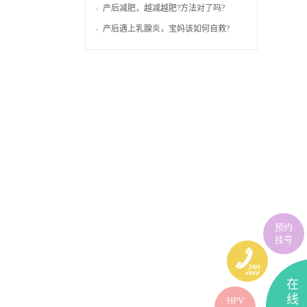
产后减肥，越减越肥?方法对了吗?
产后遇上乳腺炎，宝妈该如何自救?
预约
挂号
在
线
HPV