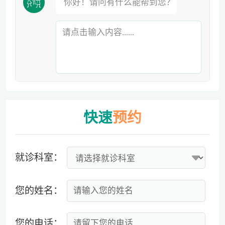
你好！请问有什么能帮到您？
请点击输入内容......
快速
预约
就诊科室：
您的姓名：
您的电话：