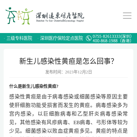
·
三级专科医院
·
深圳医疗保险定点医院
新生儿感染性黄疸是怎么回事？
发布时间：2023年12月2日
什么是新生儿感染性
黄疸
?
感染性黄疸是由于病毒感染或细菌感染等原因主要
使肝细胞功能受损害而发生的黄疸。病毒感染多为
宫内感染，以巨细胞病毒和乙型肝炎病毒感染常
见，其他感染有风疹病毒、EB病毒、弓形体等较为
少见。细菌感染以败血症黄疸多见。黄疸的特点是