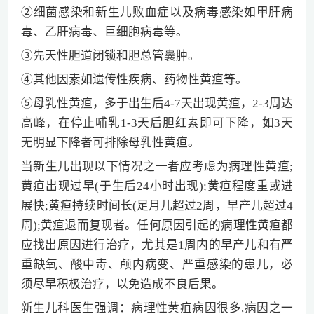
②细菌感染和新生儿败血症以及病毒感染如甲肝病
毒、乙肝病毒、巨细胞病毒等。
③先天性胆道闭锁和胆总管囊肿。
④其他因素如遗传性疾病、药物性黄疸等。
⑤母乳性黄疸，多于出生后4-7天出现黄疸，2-3周达
高峰，在停止哺乳1-3天后胆红素即可下降，如3天
无明显下降者可排除母乳性黄疸。
当新生儿出现以下情况之一者应考虑为病理性黄疸;
黄疸出现过早(于生后24小时出现);黄疸程度重或进
展快;黄疸持续时间长(足月儿超过2周，早产儿超过4
周);黄疸退而复现者。任何原因引起的病理性黄疸都
应找出原因进行治疗，尤其是1周内的早产儿和有严
重缺氧、酸中毒、颅内病变、严重感染的患儿，必
须尽早积极治疗，以免造成不良后果。
新生儿科医生强调：病理性黄疽病因很多,病因之一