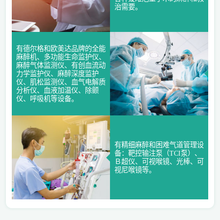
治需要。
有德尔格和欧美达品牌的全能
麻醉机、多功能生命监护仪、
麻醉气体监测仪、有创血流动
力学监护仪、麻醉深度监护
仪、肌松监测仪、血气电解质
分析仪、血液加温仪、除颤
仪、呼吸机等设备。
有精细麻醉和困难气道管理设
备：靶控输注泵（TCI泵）、
Ｂ超仪、可视喉镜、光棒、可
视尼喉镜等。